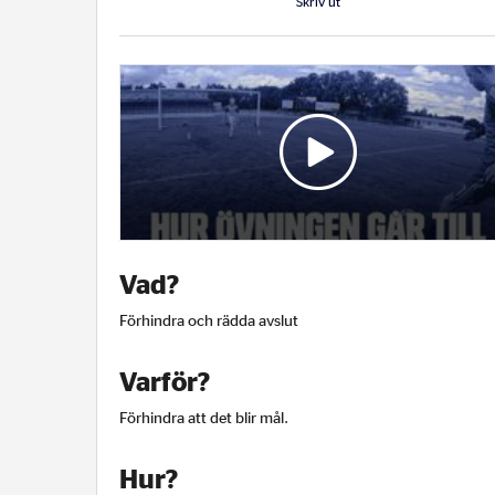
Skriv ut
Beskrivning
av
övningen
Vad?
Förhindra och rädda avslut
Varför?
Förhindra att det blir mål.
Hur?