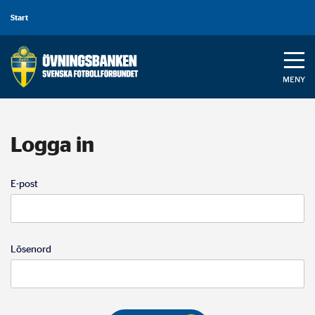
Global
Start
Logga in
navigering
MENY
Logga in
E-post
Lösenord